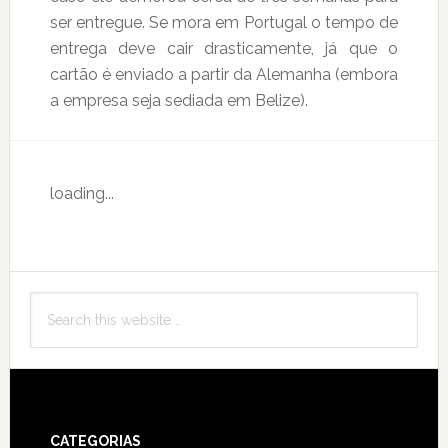
ser entregue. Se mora em Portugal o tempo de
entrega deve cair drasticamente, já que o
cartão é enviado a partir da Alemanha (embora
a empresa seja sediada em Belize).
loading...
Primary
Search
Sidebar
this
website
Footer
CATEGORIAS