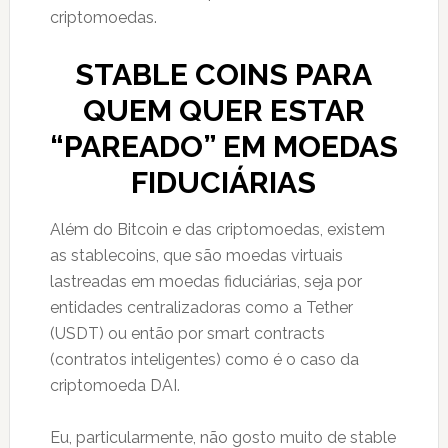
criptomoedas.
STABLE COINS PARA
QUEM QUER ESTAR
“PAREADO” EM MOEDAS
FIDUCIÁRIAS
Além do Bitcoin e das criptomoedas, existem
as stablecoins, que são moedas virtuais
lastreadas em moedas fiduciárias, seja por
entidades centralizadoras como a Tether
(USDT) ou então por smart contracts
(contratos inteligentes) como é o caso da
criptomoeda DAI.
Eu, particularmente, não gosto muito de stable