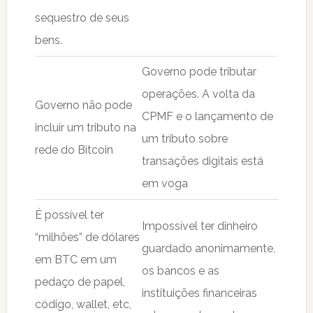
sequestro de seus
bens.
Governo pode tributar
operações. A volta da
Governo não pode
CPMF e o lançamento de
incluir um tributo na
um tributo sobre
rede do Bitcoin
transações digitais está
em voga
É possível ter
Impossível ter dinheiro
“milhões” de dólares
guardado anonimamente,
em BTC em um
os bancos e as
pedaço de papel,
instituições financeiras
código, wallet, etc,