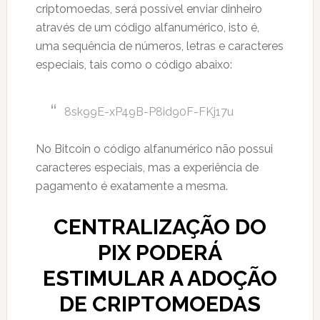
criptomoedas, será possível enviar dinheiro
através de um código alfanumérico, isto é,
uma sequência de números, letras e caracteres
especiais, tais como o código abaixo:
8sk99E-xP49B-P8id90F-FKj17u
No Bitcoin o código alfanumérico não possui
caracteres especiais, mas a experiência de
pagamento é exatamente a mesma.
CENTRALIZAÇÃO DO
PIX PODERÁ
ESTIMULAR A ADOÇÃO
DE CRIPTOMOEDAS