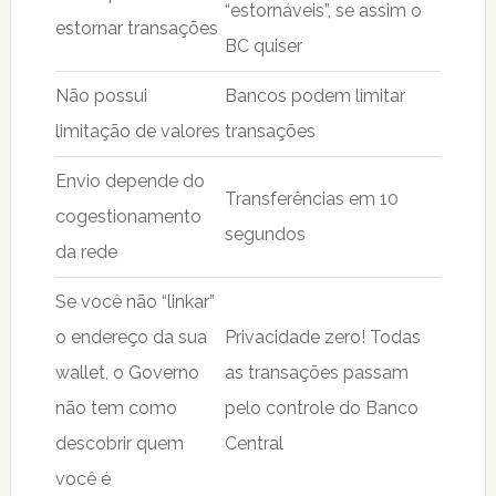
“estornáveis”, se assim o
estornar transações
BC quiser
Não possui
Bancos podem limitar
limitação de valores
transações
Envio depende do
Transferências em 10
cogestionamento
segundos
da rede
Se você não “linkar”
o endereço da sua
Privacidade zero! Todas
wallet, o Governo
as transações passam
não tem como
pelo controle do Banco
descobrir quem
Central
você é