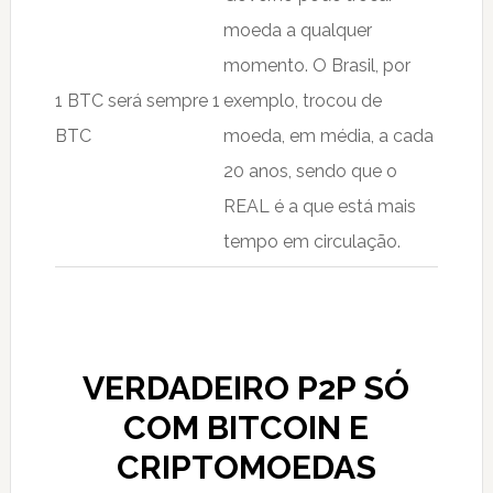
moeda a qualquer
momento. O Brasil, por
1 BTC será sempre 1
exemplo, trocou de
BTC
moeda, em média, a cada
20 anos, sendo que o
REAL é a que está mais
tempo em circulação.
VERDADEIRO P2P SÓ
COM BITCOIN E
CRIPTOMOEDAS