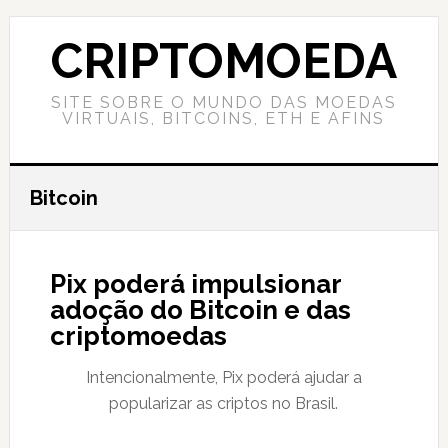
Skip
Skip
Skip
to
to
to
CRIPTOMOEDA
content
primary
footer
sidebar
SITE SOBRE O MUNDO DAS MOEDAS
VIRTUAIS, BITCOINS, ETH E AFINS
Bitcoin
Pix poderá impulsionar
adoção do Bitcoin e das
criptomoedas
Intencionalmente, Pix poderá ajudar a
popularizar as criptos no Brasil.