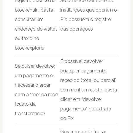
registro público na
Só o Banco Central e as
blockchain, basta
instituições que operam o
consultar um
PIX possuem o registro
endereço de wallet
das operações
ou taxid no
blockexplorer
É possível devolver
Se quiser devolver
qualquer pagamento
um pagamento é
recebido (total ou parcial)
necessário arcar
sem nenhum custo, basta
com a “fee” da rede
clicar em “devolver
(custo da
pagamento” no extrato
transferência)
do Pix
Governo pode trocar