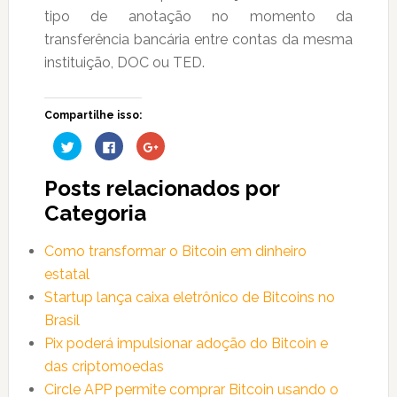
tipo de anotação no momento da
transferência bancária entre contas da mesma
instituição, DOC ou TED.
Compartilhe isso:
Clique
Clique
Compartilhe
para
para
no
compartilhar
compartilhar
Google+
no
no
(abre
Posts relacionados por
Twitter(abre
Facebook(abre
em
em
em
nova
nova
nova
janela)
Categoria
janela)
janela)
Como transformar o Bitcoin em dinheiro
estatal
Startup lança caixa eletrônico de Bitcoins no
Brasil
Pix poderá impulsionar adoção do Bitcoin e
das criptomoedas
Circle APP permite comprar Bitcoin usando o