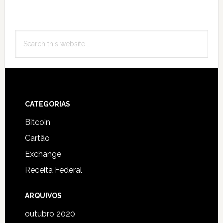
Primary
Search
Sidebar
this
website
Footer
CATEGORIAS
Bitcoin
Cartão
Exchange
Receita Federal
ARQUIVOS
outubro 2020