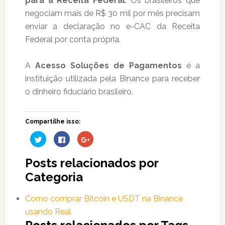
para a Receita Federal
. Os brasileiros que
negociam mais de R$ 30 mil por mês precisam
enviar a declaração no e-CAC da Receita
Federal por conta própria.
A
Acesso Soluções de Pagamentos
é a
instituição utilizada pela Binance para receber
o dinheiro fiduciário brasileiro.
Compartilhe isso:
Clique
Clique
Compartilhe
para
para
no
compartilhar
compartilhar
Google+
no
no
(abre
Posts relacionados por
Twitter(abre
Facebook(abre
em
em
em
nova
nova
nova
janela)
Categoria
janela)
janela)
Como comprar Bitcoin e USDT na Binance
usando Real