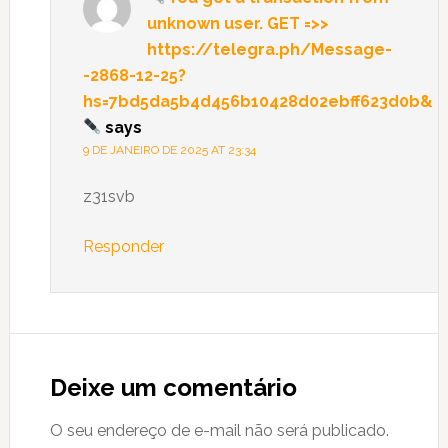
unknown user. GЕТ =>>
https://telegra.ph/Message-
-2868-12-25?
hs=7bd5da5b4d456b10428d02ebff623d0b&
says
9 DE JANEIRO DE 2025 AT 23:34
z31svb
Responder
Deixe um comentário
O seu endereço de e-mail não será publicado.