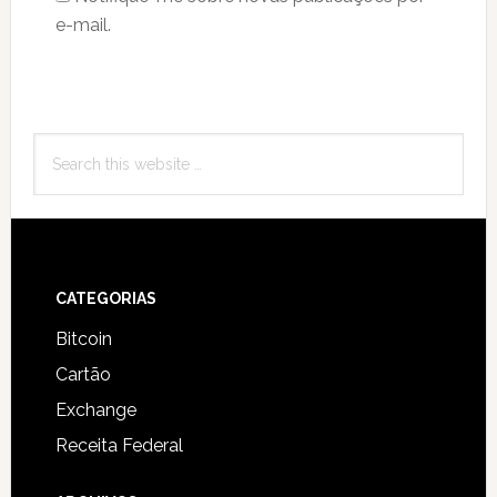
e-mail.
Primary
Search
Sidebar
this
website
Footer
CATEGORIAS
Bitcoin
Cartão
Exchange
Receita Federal