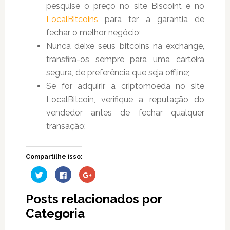
pesquise o preço no site Biscoint e no
LocalBitcoins
para ter a garantia de
fechar o melhor negócio;
Nunca deixe seus bitcoins na exchange,
transfira-os sempre para uma carteira
segura, de preferência que seja offline;
Se for adquirir a criptomoeda no site
LocalBitcoin, verifique a reputação do
vendedor antes de fechar qualquer
transação;
Compartilhe isso:
Clique
Clique
Compartilhe
para
para
no
compartilhar
compartilhar
Google+
no
no
(abre
Posts relacionados por
Twitter(abre
Facebook(abre
em
em
em
nova
nova
nova
janela)
Categoria
janela)
janela)