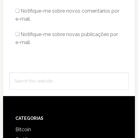
Notifique-me sobre novos comentários por
e-mail.
Notifique-me sobre novas publicações por
e-mail.
Primary
Search
Sidebar
this
website
Footer
CATEGORIAS
Bitcoin