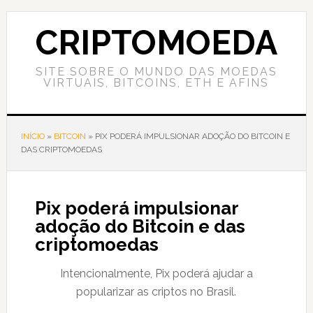
Skip
Skip
Skip
to
to
to
CRIPTOMOEDA
content
primary
footer
sidebar
SITE SOBRE O MUNDO DAS MOEDAS
VIRTUAIS, BITCOINS, ETH E AFINS
INÍCIO
»
BITCOIN
»
PIX PODERÁ IMPULSIONAR ADOÇÃO DO BITCOIN E
DAS CRIPTOMOEDAS
Pix poderá impulsionar
adoção do Bitcoin e das
criptomoedas
Intencionalmente, Pix poderá ajudar a
popularizar as criptos no Brasil.