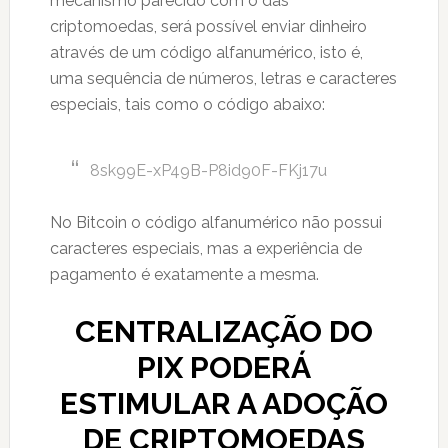
mecanismo parecido com o das
criptomoedas, será possível enviar dinheiro
através de um código alfanumérico, isto é,
uma sequência de números, letras e caracteres
especiais, tais como o código abaixo:
8sk99E-xP49B-P8id90F-FKj17u
No Bitcoin o código alfanumérico não possui
caracteres especiais, mas a experiência de
pagamento é exatamente a mesma.
CENTRALIZAÇÃO DO
PIX PODERÁ
ESTIMULAR A ADOÇÃO
DE CRIPTOMOEDAS