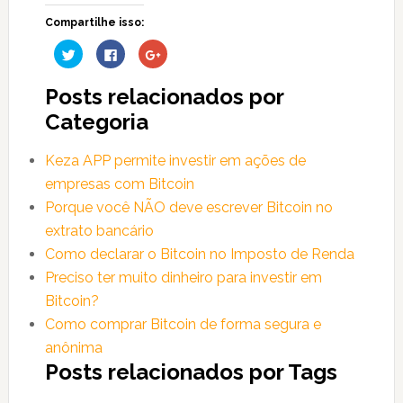
Compartilhe isso:
Clique
Clique
Compartilhe
para
para
no
compartilhar
compartilhar
Google+
no
no
(abre
Posts relacionados por
Twitter(abre
Facebook(abre
em
em
em
nova
nova
nova
janela)
Categoria
janela)
janela)
Keza APP permite investir em ações de
empresas com Bitcoin
Porque você NÃO deve escrever Bitcoin no
extrato bancário
Como declarar o Bitcoin no Imposto de Renda
Preciso ter muito dinheiro para investir em
Bitcoin?
Como comprar Bitcoin de forma segura e
anônima
Posts relacionados por Tags