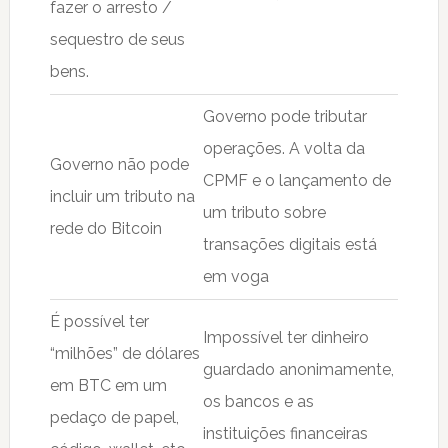
fazer o arresto /
sequestro de seus
bens.
Governo pode tributar
operações. A volta da
Governo não pode
CPMF e o lançamento de
incluir um tributo na
um tributo sobre
rede do Bitcoin
transações digitais está
em voga
É possível ter
Impossível ter dinheiro
“milhões” de dólares
guardado anonimamente,
em BTC em um
os bancos e as
pedaço de papel,
instituições financeiras