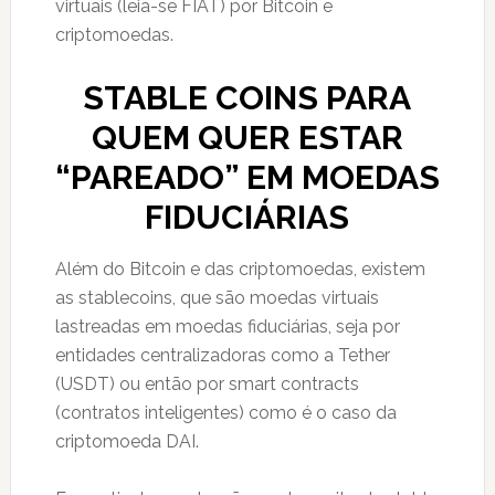
virtuais (leia-se FIAT) por Bitcoin e
criptomoedas.
STABLE COINS PARA
QUEM QUER ESTAR
“PAREADO” EM MOEDAS
FIDUCIÁRIAS
Além do Bitcoin e das criptomoedas, existem
as stablecoins, que são moedas virtuais
lastreadas em moedas fiduciárias, seja por
entidades centralizadoras como a Tether
(USDT) ou então por smart contracts
(contratos inteligentes) como é o caso da
criptomoeda DAI.