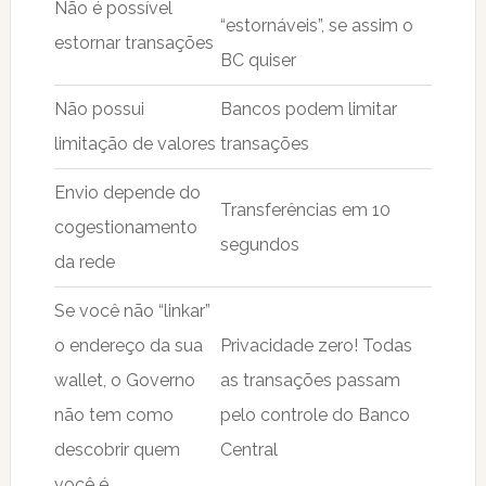
Não é possível
“estornáveis”, se assim o
estornar transações
BC quiser
Não possui
Bancos podem limitar
limitação de valores
transações
Envio depende do
Transferências em 10
cogestionamento
segundos
da rede
Se você não “linkar”
o endereço da sua
Privacidade zero! Todas
wallet, o Governo
as transações passam
não tem como
pelo controle do Banco
descobrir quem
Central
você é