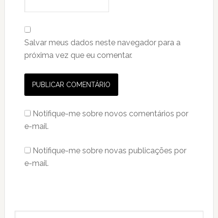
Salvar meus dados neste navegador para a
próxima vez que eu comentar.
Notifique-me sobre novos comentários por
e-mail.
Notifique-me sobre novas publicações por
e-mail.
Primary
Search