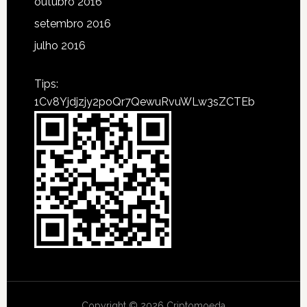
outubro 2016
setembro 2016
julho 2016
Tips:
1Cv8Yjdjzjy2poQr7QewuRvuWLw3sZCTEb
Copyright © 2026 Criptomoeda