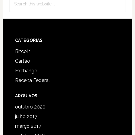
Sidebar
this
website
Footer
CATEGORIAS
Bitcoin
Cartão
Exchange
Receita Federal
ARQUIVOS
outubro 2020
julho 2017
março 2017