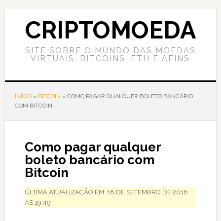
Skip
Skip
Skip
to
to
to
CRIPTOMOEDA
content
primary
footer
sidebar
SITE SOBRE O MUNDO DAS MOEDAS
VIRTUAIS, BITCOINS, ETH E AFINS
INÍCIO
»
BITCOIN
»
COMO PAGAR QUALQUER BOLETO BANCÁRIO
COM BITCOIN
Como pagar qualquer
boleto bancário com
Bitcoin
ÚLTIMA ATUALIZAÇÃO EM: 18 DE SETEMBRO DE 2016
ÀS 19:49