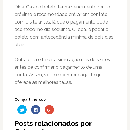
Dica: Caso o boleto tenha vencimento muito
próximo é recomendado entrar em contato
com o site antes, já que o pagamento pode
acontecer no dia seguinte. O ideal é pagar o
boleto com antecedência mínima de dois dias
úteis.
Outra dica é fazer a simulação nos dois sites
antes de confirmar o pagamento de uma
conta. Assim, você encontrará aquele que
oferece as melhores taxas.
Compartilhe isso:
Clique
Clique
Compartilhe
para
para
no
compartilhar
compartilhar
Google+
no
no
(abre
Posts relacionados por
Twitter(abre
Facebook(abre
em
em
em
nova
nova
nova
janela)