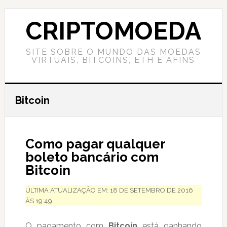
Skip
Skip
Skip
to
to
to
CRIPTOMOEDA
content
primary
footer
sidebar
SITE SOBRE O MUNDO DAS MOEDAS
VIRTUAIS, BITCOINS, ETH E AFINS
Bitcoin
Como pagar qualquer
boleto bancário com
Bitcoin
ÚLTIMA ATUALIZAÇÃO EM: 18 DE SETEMBRO DE 2016
ÀS 19:49
O pagamento com
Bitcoin
está ganhando