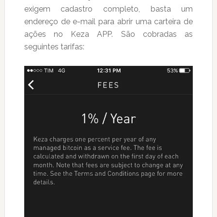
exigem cadastro completo, basta um
endereço de e-mail para abrir uma carteira de
ações no Keza APP. São cobradas as
seguintes tarifas: