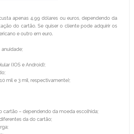
 custa apenas 4,99 dólares ou euros, dependendo da
ção do cartão. Se quiser o cliente pode adquirir os
ricano e outro em euro.
 anuidade;
ular (IOS e Android);
do;
0 mil e 3 mil, respectivamente);
ar o cartão – dependendo da moeda escolhida;
iferentes da do cartão;
arga;