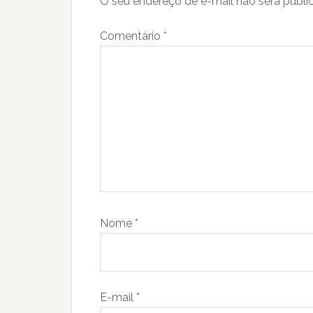
O seu endereço de e-mail não será publi
Comentário
*
Nome
*
E-mail
*