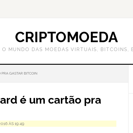
CRIPTOMOEDA
 O MUNDO DAS MOEDAS VIRTUAIS, BITCOINS, 
PRA GASTAR BITCOIN
rd é um cartão pra
016 ÀS 19:49