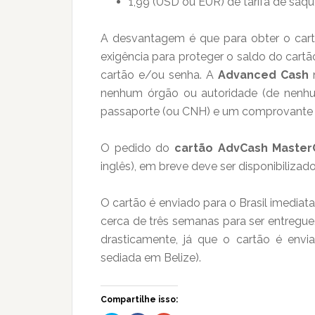
1,99 (USD ou EUR) de tarifa de saqu
A desvantagem é que para obter o cartã
exigência para proteger o saldo do cartã
cartão e/ou senha. A
Advanced Cash
n
nenhum órgão ou autoridade (de nenhum 
passaporte (ou CNH) e um comprovante 
O pedido do
cartão AdvCash Master
inglês), em breve deve ser disponibiliza
O cartão é enviado para o Brasil imedia
cerca de três semanas para ser entregu
drasticamente, já que o cartão é env
sediada em Belize).
Compartilhe isso: