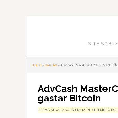
Skip
Skip
Skip
to
to
to
content
primary
footer
sidebar
SITE SOBRE
INÍCIO
»
CARTÃO
»
ADVCASH MASTERCARD É UM CARTÃO 
AdvCash MasterCa
gastar Bitcoin
ÚLTIMA ATUALIZAÇÃO EM: 18 DE SETEMBRO DE 2