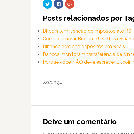
Clique
Clique
Compartilhe
para
para
no
compartilhar
compartilhar
Google+
no
no
(abre
Posts relacionados por Ta
Twitter(abre
Facebook(abre
em
em
em
nova
nova
nova
janela)
janela)
janela)
Bitcoin tem isenção de impostos até R$ 3
Como comprar Bitcoin e USDT na Binanc
Binance adiciona depósitos em Reais
Bancos monitoram transferência de dinhe
Porque você NÃO deve escrever Bitcoin n
loading...
Reader
Interactions
Deixe um comentário